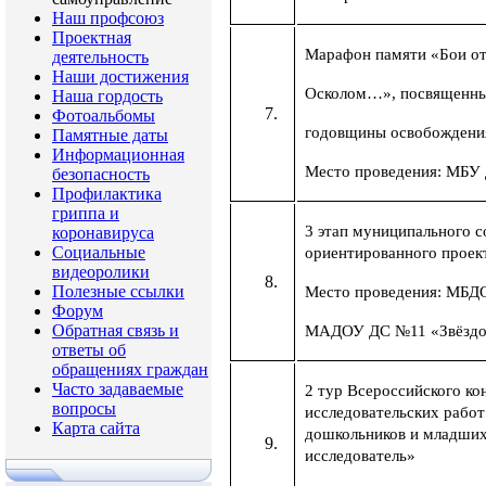
Наш профсоюз
Проектная
Марафон памяти «Бои о
деятельность
Наши достижения
Осколом…», посвященны
Наша гордость
Фотоальбомы
годовщины освобождения
Памятные даты
Информационная
Место проведения: МБУ
безопасность
Профилактика
гриппа и
3 этап муниципального с
коронавируса
Социальные
ориентированного прое
видеоролики
Полезные ссылки
Место проведения: МБД
Форум
Обратная связь и
МАДОУ ДС №11 «Звёздо
ответы об
обращениях граждан
Часто задаваемые
2 тур Всероссийского ко
вопросы
исследовательских работ
Карта сайта
дошкольников и младших
исследователь»