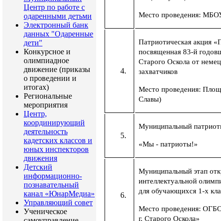
Центр по работе с
Место проведения: МБ
одаренными детьми
Электронный банк
данных "Одаренные
Патриотическая акция «П
дети"
Конкурсное и
посвященная 83-й годов
олимпиадное
Старого Оскола от неме
движение (приказы
захватчиков
о проведении и
итогах)
Место проведения: Площ
Региональные
Славы)
мероприятия
Центр,
координирующий
Муниципальный патриоти
деятельность
кадетских классов и
«Мы - патриоты!»
юных инспекторов
движения
Детский
Муниципальный этап отк
информационно-
интеллектуальной олимп
познавательный
для обучающихся 1-х кла
канал «ЮнарМедиа»
Управляющий совет
Место проведения: ОГ
Ученическое
г. Старого Оскола»
самоуправление