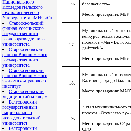
Национального
безопасность»
Исследовательского
Технологического
Место проведения: МБ
Университета «МИСиС»
Старооскольский
филиал Российского
Муниципальный этап отк
государственного
конкурса новых техноло
геологоразведочного
проектов «Мы - Белгоро
университета
действуй!»
Старооскольский
филиал Воронежского
Место проведения: МБУ
государственного
университета
Старооскольский
Муниципальный интеллек
филиал Воронежского
Калининграда до Владив
экономико-правового
институт
Место проведения: МА
Старооскольский
медицинский колледж
Белгородский
государственный
3 этап муниципального т
национальный
проекта «Отечество.ру» 
исследовательский
университет
Место проведения: Обра
Белгородский
СГО