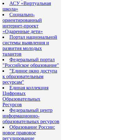
АСУ «Виртуальная
школа»
Социально-
ориентированный
интернет-проект
«Одаренные дети»
Портал национальной
системы выявления и
развития молодых
талантов
Федеральный портал
"Российское образование"
"Eдиное окно доступа
к образовательным
ресурсам"
Eдиная коллекция
Цифровых
Образовательных
Ресурсов
Федеральный центр
информационно-
образовательных ресурсов
Образование России:
новое правовое
регулирование