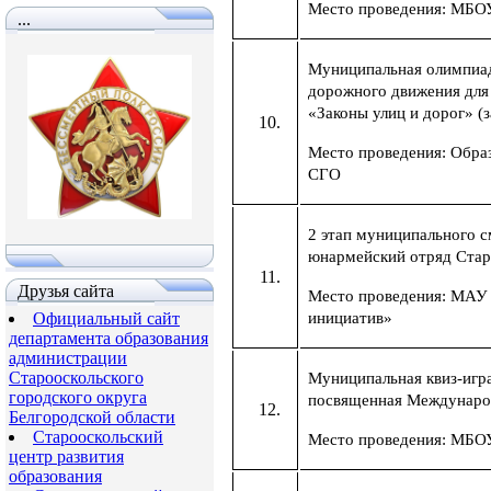
Место проведения: МБО
...
Муниципальная олимпиад
дорожного движения для
«Законы улиц и дорог» (
Место проведения: Обра
СГО
2 этап муниципального 
юнармейский отряд Стар
Друзья сайта
Место проведения: МАУ
Официальный сайт
инициатив»
департамента образования
администрации
Старооскольского
Муниципальная квиз-игра
городского округа
посвященная Междунаро
Белгородской области
Старооскольский
Место проведения: МБ
центр развития
образования