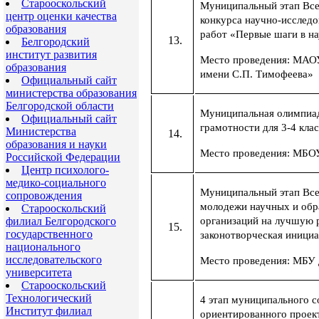
Старооскольский
Муниципальный этап Все
центр оценки качества
конкурса научно-исследо
образования
работ «Первые шаги в на
Белгородский
институт развития
Место проведения: МА
образования
имени С.П. Тимофеева»
Официальный сайт
министерства образования
Белгородской области
Муниципальная олимпиа
Официальный сайт
грамотности для 3-4 кла
Министерства
образования и науки
Место проведения: МБ
Российской Федерации
Центр психолого-
медико-социального
Муниципальный этап Все
сопровождения
молодежи научных и обр
Старооскольский
филиал Белгородского
организаций на лучшую 
государственного
законотворческая иници
национального
исследовательского
Место проведения: МБУ
университета
Старооскольский
Технологический
4 этап муниципального с
Институт филиал
ориентированного проек