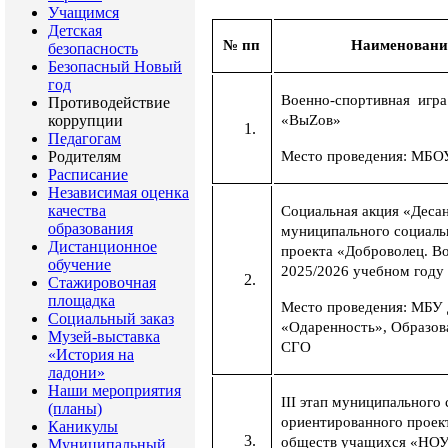
Учащимся
Детская
№ пп
Наименовани
безопасность
Безопасный Новый
год
Военно-спортивная игра 
Противодействие
коррупции
«Вы
Z
ов»
Педагогам
Родителям
Место проведения: МБ
Расписание
Независимая оценка
качества
Социальная акция «Десан
образования
муниципального социаль
Дистанционное
проекта «Доброволец. В
обучение
2025/2026 учебном году 
Стажировочная
площадка
Место проведения: МБУ
Социальный заказ
«Одаренность», Образов
Музей-выставка
СГО
«История на
ладони»
Наши мероприятия
III этап муниципального
(планы)
ориентированного проек
Каникулы
обществ учащихся «НОУ
Муниципальный