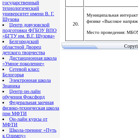
государственный
технологический
университет имени В. Г.
Муниципальная интеракт
Шухова
физике «Высокое напряж
Центр довузовской
подготовки ФГБОУ ВПО
Место проведения: МБ
«БГТУ им. В.Г. Шухова»
Белгородский
Copyr
областной Дворец
детского творчества
Дистанционная школа
«Умное поколение»
Сетевой класс
Белогорья
Электронная школа
Знаника
Центр он-лайн
обучения Фоксфорд
Федеральная заочная
физико-техническая школа
при МФТИ
Он-лайн курсы от
МФТИ
Школа-тренинг «Путь
к Олимпу»