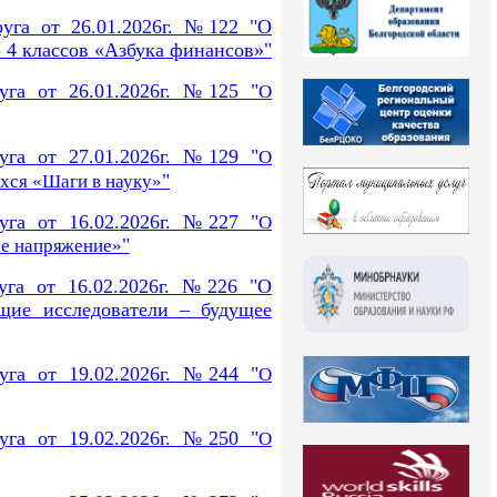
руга от 26.01.2026г. №122 "О
4 классов «Азбука финансов»"
уга от 26.01.2026г. №125 "
О
уга от 27.01.2026г. №129 "
О
"
хся «Шаги в науку»
уга от 16.02.2026г. №227 "
О
"
ое
напряжение»
уга от 16.02.2026г. №226 "
О
щие исследователи – будущее
уга от 19.02.2026г. №244 "
О
уга от 19.02.2026г. №250 "
О