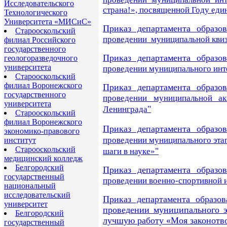
Исследовательского
страна!
», посвященной Году еди
Технологического
Университета «МИСиС»
Приказ департамента образо
Старооскольский
проведении муниципальной квиз
филиал Российского
государственного
Приказ департамента образо
геологоразведочного
университета
проведении муниципального инт
Старооскольский
филиал Воронежского
Приказ департамента образо
государственного
проведении муниципальной 
университета
"
Ленинграда
Старооскольский
филиал Воронежского
Приказ департамента образо
экономико-правового
проведении муниципального этап
институт
Старооскольский
"
шаги в науке»
медицинский колледж
Белгородский
Приказ департамента образо
государственный
проведении военно-спортивной
национальный
исследовательский
Приказ департамента образов
университет
проведении муниципального э
Белгородский
лучшую работу «Моя законотв
государственный