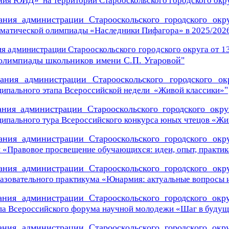
мия ЮИД» на территории
Старооскольского городского окр
ания администрации Старооскольского городского окр
матической олимпиады «Наследники Пифагора» в 2025/202
я администрации Старооскольского городского округа от 13
олимпиады школьников имени С.П. Угаровой
"
вания администрации Старооскольского городского ок
"
ципального этапа Всероссийской недели «Живой классики»
ания администрации Старооскольского городского окру
ципального тура Всероссийского конкурса юных чтецов «Жи
ания администрации Старооскольского городского окр
 «Правовое просвещение обучающихся: идеи, опыт, практик
ания администрации Старооскольского городского окр
азовательного практикума «Юнармия: актуальные вопросы 
ания администрации Старооскольского городского окр
па Всероссийского форума научной молодежи «Шаг в будущ
ания администрации Старооскольского городского окр