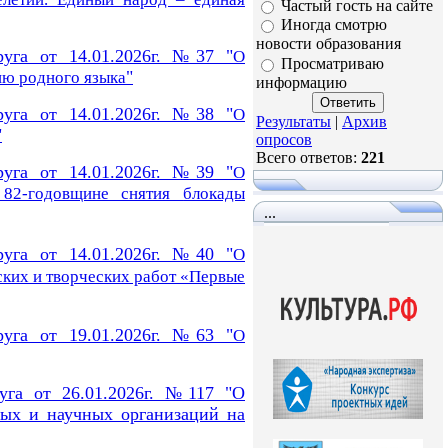
Частый гость на сайте
Иногда смотрю
новости образования
руга от 14.01.2026г. №37 "
О
Просматриваю
"
ю родного языка
информацию
руга от 14.01.2026г. №38 "
О
Результаты
|
Архив
"
опросов
Всего ответов:
221
руга от 14.01.2026г. №39 "
О
 82-годовщине снятия
блокады
...
руга от 14.01.2026г. №40 "
О
ских и творческих работ «Первые
руга от 19.01.2026г. №63 "
О
руга от 26.01.2026г. №117 "О
ных и научных организаций на