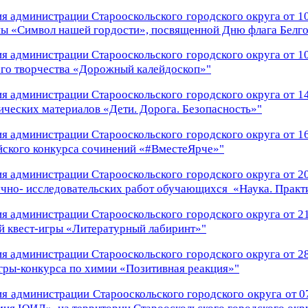
я администрации Старооскольского городского округа от 10
ны «Символ нашей гордости»,
посвященной Дню флага Белго
я администрации Старооскольского городского округа от 10
ого творчества
«Дорожный калейдоскоп»
"
я администрации Старооскольского городского округа от 14
ических материалов
«Дети. Дорога. Безопасность»
"
я администрации Старооскольского городского округа от 16
йского конкурса сочинений
«#ВместеЯрче»"
я администрации Старооскольского городского округа от 20
учно- исследовательских работ обучающихся «Наука. Практ
я администрации Старооскольского городского округа от 21
й квест-игры «Литературный лабиринт»
"
я администрации Старооскольского городского округа от 28
гры-конкурса по химии «Позитивная реакция»
"
я администрации Старооскольского городского округа от 07