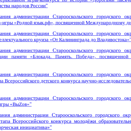
"
нства народов России
вания администрации Старооскольского городского ок
-игры «Родной язык.рф»,
посвященной Международному дн
вания администрации Старооскольского городского ок
еллектуального круиза «От Калининграда до Владивостока»
вания администрации Старооскольского городского ок
акции
памяти «Блокада. Память. Победа»,
посвященной
вания администрации Старооскольского городского ок
а Всероссийского детского конкурса научно-исследователь
вания администрации Старооскольского городского ок
"
игры «Вы
Z
ов»
ания администрации Старооскольского городского ок
тапа Всероссийского конкурса молодёжи образователь
орческая инициатива»"