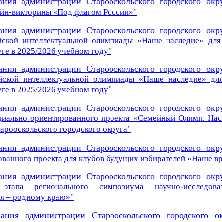
ания администрации Старооскольского городского окр
"
йн-викторины «Под флагом России»
ания администрации Старооскольского городского окр
йской интеллектуальной олимпиады «Наше наследие» для
"
ге в 2025/2026 учебном году
ания администрации Старооскольского городского окр
йской интеллектуальной олимпиады «Наше наследие» дл
"
ге в 2025/2026 учебном году
ания администрации Старооскольского городского окр
циально
ориентированного проекта «Семейный
Олимп. Нас
"
арооскольского городского округа
ания администрации Старооскольского городского окр
ванного проекта для клубов будущих избирателей «Наше вр
ания администрации Старооскольского городского окр
о этапа
регионального симпозиума
научно-исследо
"
я – родному краю»
вания администрации Старооскольского городского о