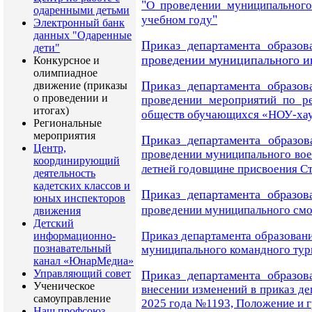
"
О проведении
муниципальног
одаренными детьми
"
учебном году
Электронный банк
данных "Одаренные
Приказ департамента образов
дети"
проведении муниципального и
Конкурсное и
олимпиадное
Приказ департамента образов
движение (приказы
о проведении и
проведении мероприятий по р
итогах)
обществ обучающихся «НОУ-хау»
Региональные
мероприятия
Приказ департамента образов
Центр,
проведении муниципального вое
координирующий
летней годовщине присвоения С
деятельность
кадетских классов и
Приказ департамента образов
юных инспекторов
проведении муниципального
смо
движения
Детский
Приказ департамента образовани
информационно-
познавательный
муниципального командного тур
канал «ЮнарМедиа»
Управляющий совет
Приказ департамента образов
Ученическое
внесении изменений в приказ де
самоуправление
2025 года №1193, Положение и 
Наш профсоюз