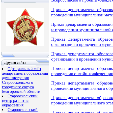
Всероссийского проекта
«Акаде
Приказ департамента образов
проведении муниципальной мате
Приказ департамента образовани
и проведении муниципальной 
Приказ департамента образо
организации и проведении муни
Приказ департамента образов
организации и проведении муни
Друзья сайта
Приказ департамента образов
Официальный сайт
департамента образования
проведении онлайн-конференции
администрации
Старооскольского
Приказ департамента образов
городского округа
проведении муниципального обр
Белгородской области
Старооскольский
Приказ департамента образов
центр развития
проведении муниципального эта
образования
Старооскольский
Приказ департамента образов