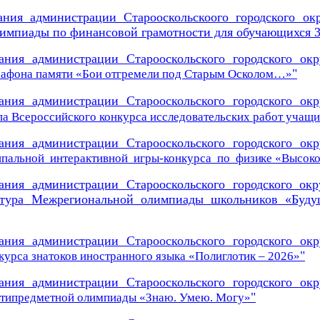
ания администрации Старооскольскоого городского ок
импиады по финансовой грамотности для обучающихся 3 
ания администрации Старооскольского городского окр
"
рафона памяти «Бои отгремели под Старым Осколом…»
ания администрации Старооскольского городского окр
а Всероссийского конкурса исследовательских работ учащи
ания администрации Старооскольского городского окр
пальной интерактивной
игры-конкурса по
физике
«Высок
ания администрации Старооскольского городского окр
тура
Межрегиональной олимпиады школьников «Буду
ания администрации Старооскольского городского окр
"
урса знатоков иностранного языка «Полиглотик – 2026»
ания администрации Старооскольского городского окр
"
ьтипредметной олимпиады «Знаю. Умею. Могу»