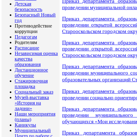
Приказ департамента образов
Детская
проведении муниципальной
онла
безопасность
Безопасный Новый
Приказ департамента образов
год
проведении
открытой всеросси
Противодействие
Старооскольском городском окру
коррупции
Педагогам
Приказ департамента образов
Родителям
Расписание
проведении
открытой всеросси
Независимая оценка
Старооскольском городском окру
качества
образования
Приказ департамента образов
Дистанционное
проведении муниципального со
обучение
образовательных организаций
Ст
Стажировочная
площадка
Приказ департамента образов
Социальный заказ
Музей-выставка
проведении социально ориентиро
«История на
ладони»
Приказ департамента образов
Наши мероприятия
проведении муниципальног
(планы)
обучающихся «Мои исследовани
Каникулы
Муниципальный
Приказ департамента образо
Центр по работе с