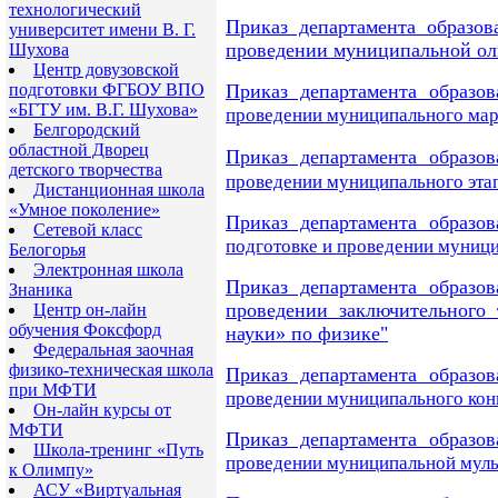
технологический
Приказ департамента образов
университет имени В. Г.
проведении муниципальной ол
Шухова
Центр довузовской
подготовки ФГБОУ ВПО
Приказ департамента образов
«БГТУ им. В.Г. Шухова»
проведении муниципального ма
Белгородский
областной Дворец
Приказ департамента образов
детского творчества
проведении муниципального этап
Дистанционная школа
«Умное поколение»
Приказ департамента образов
Сетевой класс
подготовке и проведении
муници
Белогорья
Электронная школа
Приказ департамента образов
Знаника
проведении заключительного 
Центр он-лайн
обучения Фоксфорд
науки» по физике
"
Федеральная заочная
физико-техническая школа
Приказ департамента образов
при МФТИ
проведении муниципального конк
Он-лайн курсы от
МФТИ
Приказ департамента образов
Школа-тренинг «Путь
проведении муниципальной мул
к Олимпу»
АСУ «Виртуальная