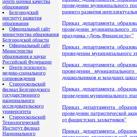
центр оценки качества
проведении муниципального по
образования
раннего развития интеллектуаль
Белгородский
институт развития
Приказ департамента образов
образования
Официальный сайт
проведении муниципального эт
министерства образования
"
праздника «День Финансиста»
Белгородской области
Официальный сайт
Приказ департамента образов
Министерства
проведении муниципального эт
образования и науки
Российской Федерации
Приказ департамента образов
Центр психолого-
проведении муниципального 
медико-социального
дошкольников и младших школ
сопровождения
Старооскольский
Приказ департамента образов
филиал Белгородского
государственного
проведении муниципального
эта
национального
исследовательского
Приказ департамента образо
университета
проведении патриотической акц
Старооскольский
"
от фашистских захватчиков
Технологический
Институт филиал
Приказ департамента образо
Национального
проведении муниципальной инт