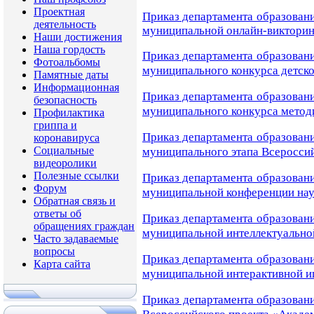
Проектная
Приказ департамента образовани
деятельность
муниципальной
онлайн-виктори
Наши достижения
Наша гордость
Приказ департамента образовани
Фотоальбомы
муниципального
конкурса детск
Памятные даты
Информационная
Приказ департамента образовани
безопасность
муниципального
конкурса метод
Профилактика
гриппа и
Приказ департамента образовани
коронавируса
Социальные
муниципального этапа
Всеросси
видеоролики
Полезные ссылки
Приказ департамента образовани
Форум
муниципальной
конференции
на
Обратная связь и
ответы об
Приказ департамента образовани
обращениях граждан
муниципальной интеллектуально
Часто задаваемые
вопросы
Приказ департамента образовани
Карта сайта
муниципальной интерактивной и
Приказ департамента образовани
...