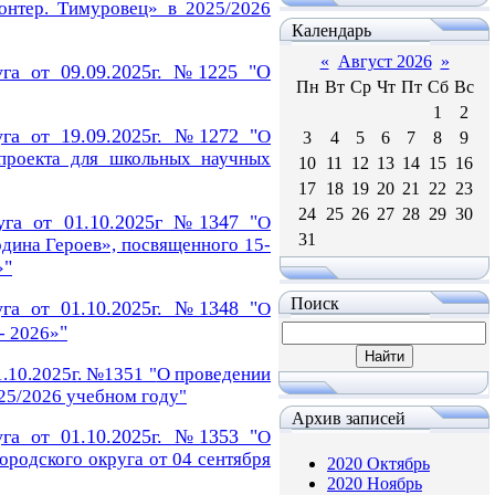
онтер. Тимуровец» в 2025/2026
Календарь
«
Август 2026
»
уга от 09.09.2025г. №1225 "О
Пн
Вт
Ср
Чт
Пт
Сб
Вс
1
2
уга от 19.09.2025г. №1272 "
О
3
4
5
6
7
8
9
проекта для школьных научных
10
11
12
13
14
15
16
17
18
19
20
21
22
23
24
25
26
27
28
29
30
уга от 01.10.2025г №1347 "
О
31
одина Героев», посвященного 15-
"
»
Поиск
уга от 01.10.2025г. №1348 "
О
"
- 2026»
.10.2025г. №1351 "
О проведении
25/2026 учебном году
"
Архив записей
уга от 01.10.2025г. №1353 "
О
ородского округа от 04 сентября
2020 Октябрь
2020 Ноябрь