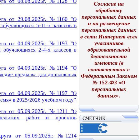
уга от 08.08.2025г. №1128 "
О
Согласие на
обработку
персональных данных
уга от 29.08.2025г. №1160 "
О
и на размещение
 обучающихся 5-11-х классов в
персональных данных
в сети Интернет всех
участников
уга от 04.09.2025г. №1193 "
О
образовательной
я обучающихся 2-4-х классов в
деятельности
имеются (в
уга от 04.09.2025г. №1194 "
О
соответствии с
ледие предков» для
дошкольных
Федеральным Законом
№ 152-ФЗ «О
персональных
уга от 04.09.2025г. №1197 "
О
данных».
"
емя» в 2025/2026 учебном году
уга от 05.09.2025г. №1211 "
О
вательских работ и проектов
СЧЕТЧИК
круга от 05.09.2025г. №1214