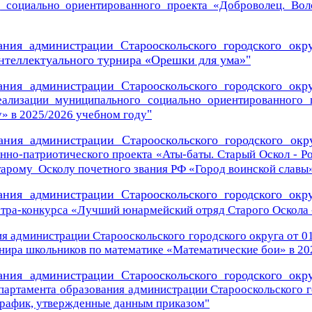
о
социально ориентированного проекта
«Доброволец. Вол
ания администрации Старооскольского городского окр
нтеллектуального турнира «Орешки для ума»"
ания администрации Старооскольского городского окр
еализации муниципального социально ориентированного 
"
 в 2025/2026 учебном году
ания администрации Старооскольского городского окр
нно-патриотического проекта «Аты-баты.
Старый Оскол - Р
тарому Осколу почетного звания РФ «Город воинской славы
ания администрации Старооскольского городского окр
тра-конкурса «Лучший
юнармейский отряд Старого Оскола 
я администрации Старооскольского городского округа от 01
нира школьников по математике «Математические бои» в 20
ания администрации Старооскольского городского окр
партамента
образования
администрации Старооскольского г
график, утвержденные данным приказом"