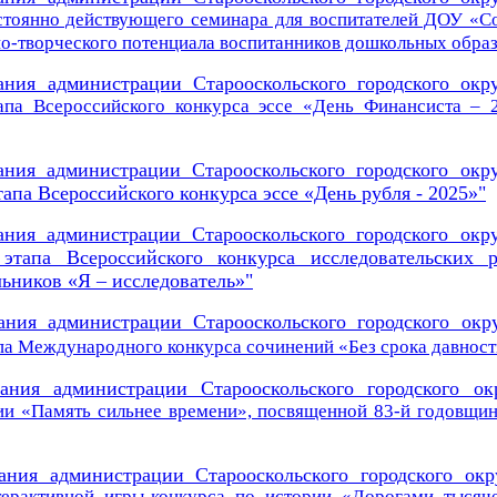
стоянно действующего семинара для воспитателей ДОУ «С
но-творческого потенциала воспитанников дошкольных обра
ания администрации Старооскольского городского окр
апа Всероссийского конкурса эссе «День Финансиста – 
ания администрации Старооскольского городского окр
апа Всероссийского конкурса эссе «День рубля - 2025»
"
ания администрации Старооскольского городского окр
этапа Всероссийского конкурса исследовательских 
ьников «Я – исследователь»
"
ания администрации Старооскольского городского окр
па Международного конкурса
сочинений «Без срока давнос
вания администрации Старооскольского городского о
ии «Память сильнее времени», посвященной
83-й годовщин
вания администрации Старооскольского городского ок
ерактивной игры-конкурса по истории «Дорогами тысяч