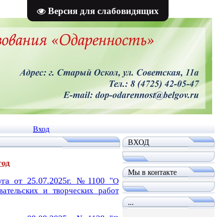
Версия для слабовидящих
Вход
ВХОД
год
Мы в контакте
уга от 25.07.2025г. №1100 "
О
овательских
и творческих работ
...