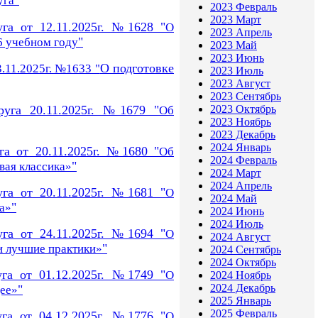
уга"
2023 Февраль
2023 Март
уга от 12.11.2025г. №1628 "
О
2023 Апрель
"
6 учебном году
2023 Май
2023 Июнь
О подготовке
.11.2025г. №1633 "
2023 Июль
2023 Август
2023 Сентябрь
руга 20.11.2025г. №1679 "
2023 Октябрь
Об
2023 Ноябрь
2023 Декабрь
2024 Январь
га от 20.11.2025г. №1680 "
Об
2024 Февраль
"
вая классика»
2024 Март
2024 Апрель
уга от 20.11.2025г. №1681 "
О
2024 Май
"
а»
2024 Июнь
2024 Июль
уга от 24.11.2025г. №1694 "
О
2024 Август
"
и лучшие практики»
2024 Сентябрь
2024 Октябрь
уга от 01.12.2025г. №1749 "
О
2024 Ноябрь
2024 Декабрь
"
ее»
2025 Январь
2025 Февраль
уга от 04.12.2025г. №1776 "
О