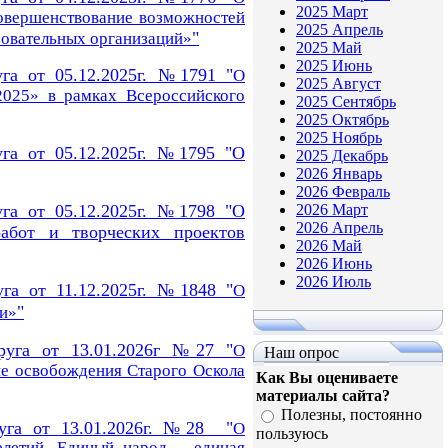
2025 Март
овершенствование возможностей
2025 Апрель
"
зовательных организаций»
2025 Май
2025 Июнь
уга от 05.12.2025г. №1791 "
О
2025 Август
2025» в рамках Всероссийского
2025 Сентябрь
2025 Октябрь
2025 Ноябрь
уга от 05.12.2025г. №1795 "
О
2025 Декабрь
2026 Январь
2026 Февраль
уга от 05.12.2025г. №1798 "
О
2026 Март
2026 Апрель
работ и творческих проектов
2026 Май
2026 Июнь
2026 Июль
уга от 11.12.2025г. №1848 "
О
"
ти»
круга от 13.01.2026г №27 "
О
Наш опрос
е освобождения Старого Оскола
Как Вы оцениваете
материалы сайта?
Полезны, постоянно
руга от 13.01.2026г. №28 "
О
пользуюсь
елетий. Единый народ – единая