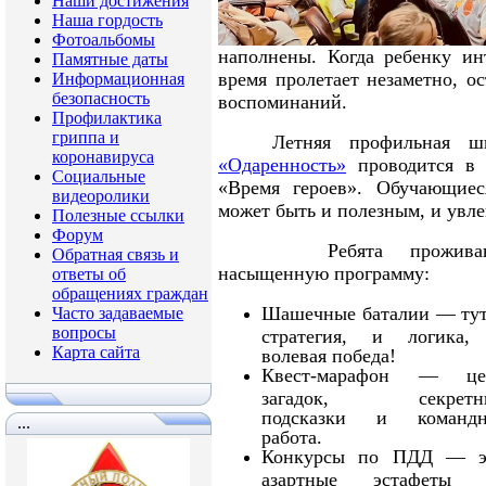
Наши достижения
Наша гордость
Фотоальбомы
наполнены. Когда ребенку ин
Памятные даты
время пролетает незаметно, ос
Информационная
безопасность
воспоминаний.
Профилактика
гриппа и
Летняя профильная ш
коронавируса
«Одаренность»
проводится в р
Социальные
«Время героев». Обучающиес
видеоролики
может быть и полезным, и увл
Полезные ссылки
Форум
Ребята прожива
Обратная связь и
насыщенную программу:
ответы об
обращениях граждан
Шашечные баталии — тут
Часто задаваемые
вопросы
стратегия, и логика,
Карта сайта
волевая победа!
Квест-марафон — це
загадок, секретн
подсказки и командн
...
работа.
Конкурсы по ПДД — э
азартные эстафеты 