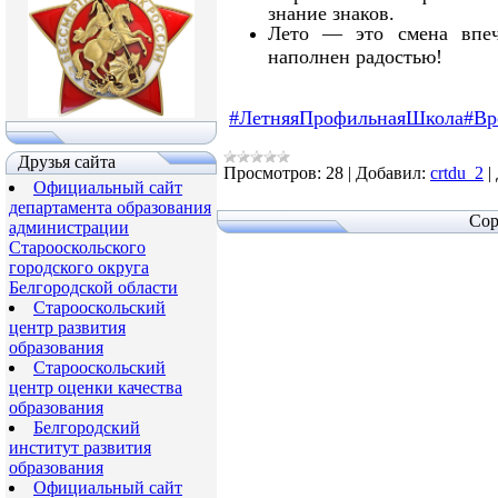
знание знаков.
Лето — это смена впеч
наполнен радостью!
#ЛетняяПрофильнаяШкола
#Вр
Друзья сайта
Просмотров:
28
|
Добавил:
crtdu_2
|
Официальный сайт
департамента образования
Cop
администрации
Старооскольского
городского округа
Белгородской области
Старооскольский
центр развития
образования
Старооскольский
центр оценки качества
образования
Белгородский
институт развития
образования
Официальный сайт