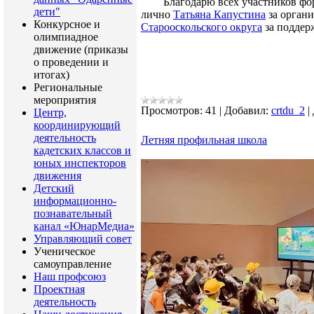
Благодарю всех участников фор
дети"
лично
Татьяна Капустина
за органи
Конкурсное и
Старооскольского округа
за поддер
олимпиадное
движение (приказы
о проведении и
итогах)
Региональные
мероприятия
Просмотров:
41
|
Добавил:
crtdu_2
|
Центр,
координирующий
деятельность
Летняя профильная школа
кадетских классов и
юных инспекторов
движения
Детский
информационно-
познавательный
канал «ЮнарМедиа»
Управляющий совет
Ученическое
самоуправление
Наш профсоюз
Проектная
деятельность