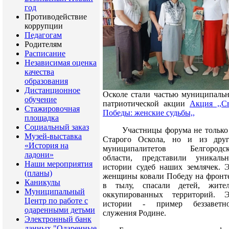
год
Противодействие
коррупции
Педагогам
Родителям
Расписание
Независимая оценка
качества
образования
Дистанционное
Осколе стали частью муниципаль
обучение
патриотической акции
Акция ,,С
Стажировочная
Победы: женские судьбы,,
площадка
Социальный заказ
Участницы форума не только 
Музей-выставка
Старого Оскола, но и из дру
«История на
муниципалитетов Белгородск
ладони»
области, представили уникаль
Наши мероприятия
истории судеб наших землячек. 
(планы)
женщины ковали Победу на фронт
Каникулы
в тылу, спасали детей, жите
Муниципальный
оккупированных территорий.
Э
Центр по работе с
истории - пример беззаветно
одаренными детьми
служения Родине.
Электронный банк
данных "Одаренные