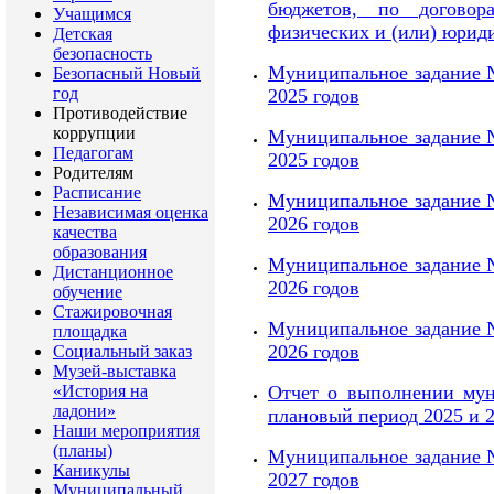
бюджетов, по договор
Учащимся
физических и (или) юрид
Детская
безопасность
Муниципальное задание №
Безопасный Новый
год
2025 годов
Противодействие
коррупции
Муниципальное задание №
Педагогам
2025 годов
Родителям
Расписание
Муниципальное задание №
Независимая оценка
2026 годов
качества
образования
Муниципальное задание №
Дистанционное
2026 годов
обучение
Стажировочная
Муниципальное задание №
площадка
2026 годов
Социальный заказ
Музей-выставка
«История на
Отчет о выполнении мун
ладони»
плановый период 2025 и 2
Наши мероприятия
(планы)
Муниципальное задание №
Каникулы
2027 годов
Муниципальный