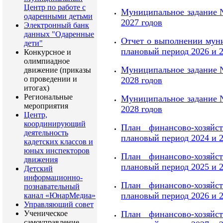
Центр по работе с
Муниципальное задание №
одаренными детьми
2027 годов
Электронный банк
данных "Одаренные
Отчет о выполнении муни
дети"
плановый период 2026 и 2
Конкурсное и
олимпиадное
Муниципальное задание №
движение (приказы
о проведении и
2028 годов
итогах)
Региональные
Муниципальное задание №
мероприятия
2028 годов
Центр,
координирующий
План финансово-хозяйс
деятельность
плановый период 2024 и 2
кадетских классов и
юных инспекторов
План финансово-хозяйс
движения
плановый период 2025 и 2
Детский
информационно-
План финансово-хозяйс
познавательный
плановый период 2026 и 2
канал «ЮнарМедиа»
Управляющий совет
Ученическое
План финансово-хозяйс
самоуправление