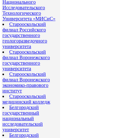
Национального
Исследовательского
Технологического
Университета «МИСиС»
Старооскольский
филиал Российского
государственного
геологоразведочного
университета
Старооскольский
филиал Воронежского
государственного
университета
Старооскольский
филиал Воронежского
экономико-правового
институт
Старооскольский
медицинский колледж
Белгородский
государственный
национальный
исследовательский
университет
Белгородский