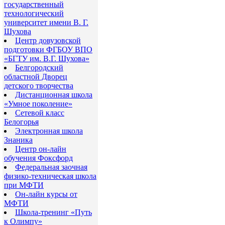
государственный
технологический
университет имени В. Г.
Шухова
Центр довузовской
подготовки ФГБОУ ВПО
«БГТУ им. В.Г. Шухова»
Белгородский
областной Дворец
детского творчества
Дистанционная школа
«Умное поколение»
Сетевой класс
Белогорья
Электронная школа
Знаника
Центр он-лайн
обучения Фоксфорд
Федеральная заочная
физико-техническая школа
при МФТИ
Он-лайн курсы от
МФТИ
Школа-тренинг «Путь
к Олимпу»