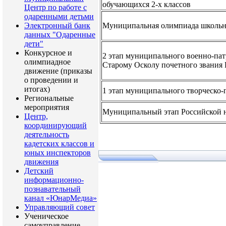
обучающихся 2-х классов
Центр по работе с
одаренными детьми
Электронный банк
Муниципальная олимпиада школьн
данных "Одаренные
дети"
Конкурсное и
2 этап муниципального военно-пат
олимпиадное
Старому Осколу почетного звания
движение (приказы
о проведении и
итогах)
1 этап муниципального творческо-
Региональные
мероприятия
Муниципальный этап Российской н
Центр,
координирующий
деятельность
кадетских классов и
юных инспекторов
движения
Детский
информационно-
познавательный
канал «ЮнарМедиа»
Управляющий совет
Ученическое
самоуправление