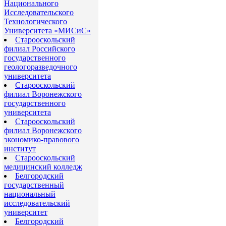
Национального
Исследовательского
Технологического
Университета «МИСиС»
Старооскольский
филиал Российского
государственного
геологоразведочного
университета
Старооскольский
филиал Воронежского
государственного
университета
Старооскольский
филиал Воронежского
экономико-правового
институт
Старооскольский
медицинский колледж
Белгородский
государственный
национальный
исследовательский
университет
Белгородский