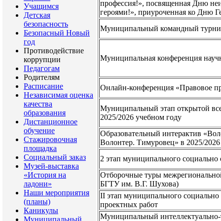
профессия!», посвященная Дню неи
Учащимся
героями!», приуроченная ко Дню Г
Детская
безопасность
Муниципальный командный турнир 
Безопасный Новый
год
Противодействие
Муниципальная конференция научн
коррупции
Педагогам
Родителям
Расписание
Онлайн-конференция «Правовое пр
Независимая оценка
качества
Муниципальный этап открытой все
образования
2025/2026 учебном году
Дистанционное
обучение
Образовательный интерактив «Вол
Стажировочная
Волонтер. Тимуровец» в 2025/2026
площадка
Социальный заказ
2 этап муниципального социально 
Музей-выставка
«История на
Отборочные туры межрегиональной
ладони»
БГТУ им. В.Г. Шухова)
Наши мероприятия
II этап муниципального социальн
(планы)
проектных работ
Каникулы
Муниципальный интеллектуально-т
Муниципальный