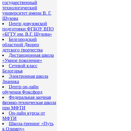
государственный
технологический
университет имени В. Г.
Шухова
Центр довузовской
подготовки ФГБОУ ВПО
«БГТУ им. В.Г. Шухова»
Белгородский
областной Дворец
детского творчества
Дистанционная школа
«Умное поколение»
Сетевой класс
Белогорья
Электронная школа
Знаника
Центр он-лайн
обучения Фоксфорд
Федеральная заочная
физико-техническая школа
при МФТИ
Он-лайн курсы от
МФТИ
Школа-тренинг «Путь
к Олимпу»